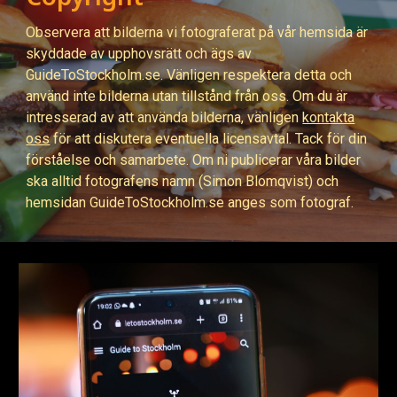
Observera att bilderna vi fotograferat på
vår hemsida är
skyddade av upphovsrätt och ägs av
GuideToStockholm.se. Vänligen respektera detta och
använd inte bilderna utan tillstånd från oss. Om du är
intresserad av att använda bilderna, vänligen
kontakta
oss
för att diskutera eventuella licensavtal. Tack för din
förståelse och samarbete. Om ni publicerar våra bilder
ska alltid fotografens namn (Simon Blomqvist) och
hemsidan GuideToStockholm.se anges som fotograf.