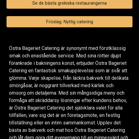
Se de bästa grekiska restaurangerna
Fröslag: Nyttig catering
Östra Bageriet Catering är synonymt med förstklassig
smak och enastående service. Med sina rötter djupt
förankrade i bakningens konst, erbjuder Östra Bageriet
Catering en fantastisk smakupplevelse som är svår att
glömma. Varje skapelse, från läckra bakverk till delikata
smörgåsar, är noggrant tillverkad med kärlek och
omsorg om detaljerna. Med sin mångsidiga meny och
förmåga att skräddarsy lösningar efter kundens behov,
är Östra Bageriet Catering det självklara valet för alla
tillfällen, vare sig det är en företagsmöte, en festlig
tillställning eller en intim sammankomst. Upplev det
bästa av bakverk och mat hos Östra Bageriet Catering
och låt dem göra ditt evenemang till en minnesvärd och