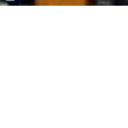
Copyright
Observera att bilderna vi fotograferat på
vår hemsida är
skyddade av upphovsrätt och ägs av
GuideToStockholm.se. Vänligen respektera detta och
använd inte bilderna utan tillstånd från oss. Om du är
intresserad av att använda bilderna, vänligen
kontakta
oss
för att diskutera eventuella licensavtal. Tack för din
förståelse och samarbete. Om ni publicerar våra bilder
ska alltid fotografens namn (Simon Blomqvist) och
hemsidan GuideToStockholm.se anges som fotograf.