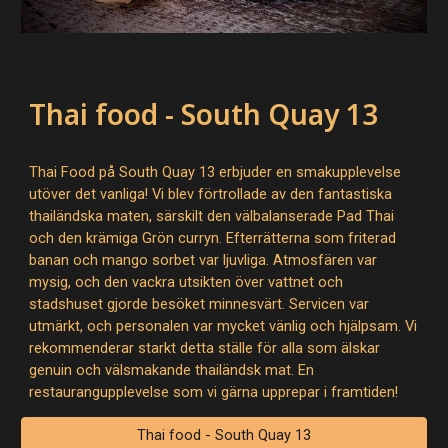
Thai food - South Quay 13
Thai Food på South Quay 13 erbjuder en smakupplevelse
utöver det vanliga! Vi blev förtrollade av den fantastiska
thailändska maten, särskilt den välbalanserade Pad Thai
och den krämiga Grön curryn. Efterrätterna som friterad
banan och mango sorbet var ljuvliga. Atmosfären var
mysig, och den vackra utsikten över vattnet och
stadshuset gjorde besöket minnesvärt. Servicen var
utmärkt, och personalen var mycket vänlig och hjälpsam. Vi
rekommenderar starkt detta ställe för alla som älskar
genuin och välsmakande thailändsk mat. En
restaurangupplevelse som vi gärna upprepar i framtiden!
Thai food - South Quay 13