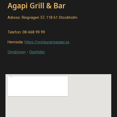
Agapi Grill & Bar
Adress:
Ringvägen 57, 118 61 Stockholm
Telefon: 08-668 99 99
Hemsida:
https://restaurangagapi.se
Omdömen
-
Öppttider