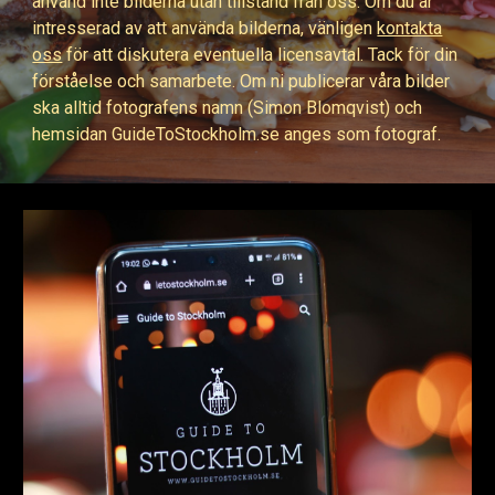
använd inte bilderna utan tillstånd från oss. Om du är
intresserad av att använda bilderna, vänligen
kontakta
oss
för att diskutera eventuella licensavtal. Tack för din
förståelse och samarbete. Om ni publicerar våra bilder
ska alltid fotografens namn (Simon Blomqvist) och
hemsidan GuideToStockholm.se anges som fotograf.