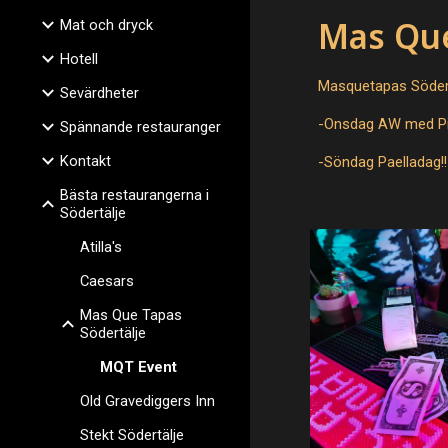
Mas Que
Mat och dryck
Hotell
Masquetapas Södert
Sevärdheter
-Onsdag AW med Pi
Spännande restauranger
Kontakt
-Söndag Paelladag!!
Bästa restaurangerna i
Södertälje
Atilla's
Caesars
Mas Que Tapas
Södertälje
MQT Event
Old Gravediggers Inn
Stekt Södertälje