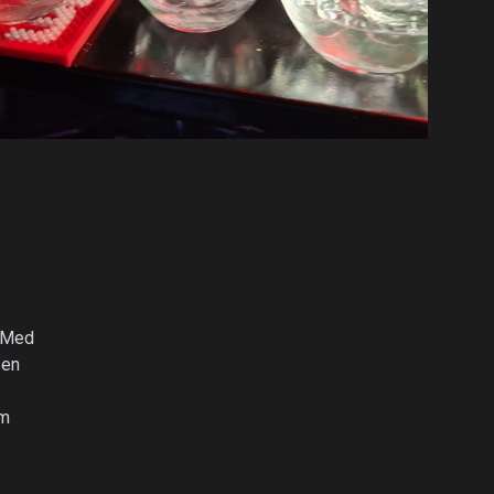
. Med
 en
i
om