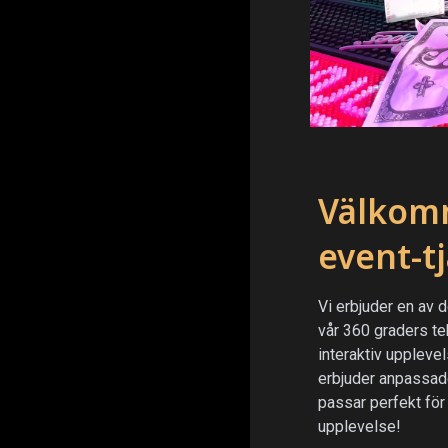
Välkomm
event-t
Vi erbjuder en av
vår 360 graders te
interaktiv upplev
erbjuder anpassade
passar perfekt för
upplevelse!