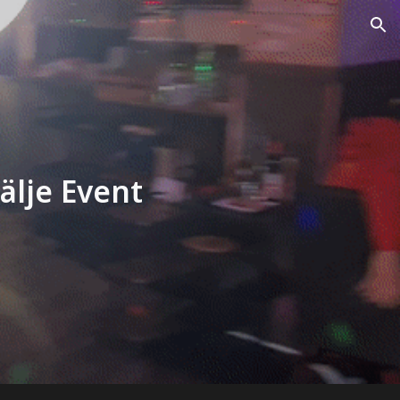
ion
älje
Event