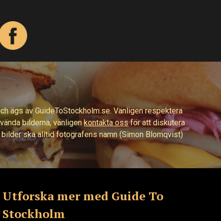
och ägs av GuideToStockholm.se. Vänligen respektera
använda bilderna, vänligen
kontakta oss
för att diskutera
a bilder ska alltid fotografens namn (Simon Blomqvist)
Utforska mer med Guide To
Stockholm