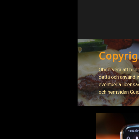
Copyrig
Observera att bild
detta och använd in
eventuella licensa
och hemsidan Gui