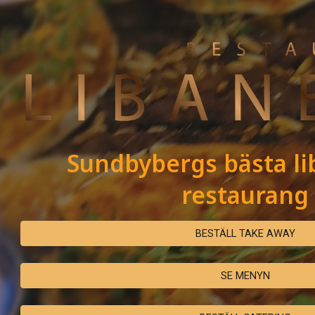
ip to main content
Skip to navigat
S
undbybergs bästa li
restaurang
BESTÄLL TAKE AWAY
SE MENYN