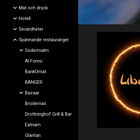
Mat och dryck
Hotell
Sevärdheter
Spännande restauranger
Södermalm
Al Forno
BankOmat
BANGER
Bazaar
Brödernas
Drottninghof Grill & Bar
Eatnam
Gläntan