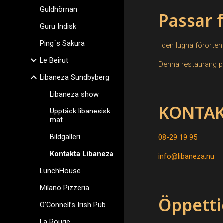
Guldhörnan
Passar f
Guru Indisk
Ping´s Sakura
I den lugna förorte
Le Beirut
Denna restaurang pas
Libaneza Sundbyberg
Libaneza show
KONTAK
Upptäck libanesisk
mat
Bildgalleri
08-29 19 95
Kontakta Libaneza
info@libaneza.nu
LunchHouse
Milano Pizzeria
Öppetti
O’Connell’s Irish Pub
La Rouge