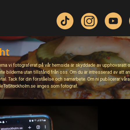
ht
erna vi fotograferat på
vår hemsida är skyddade av upphovsrätt 
te bilderna utan tillstånd från oss. Om du är intresserad av att 
vtal. Tack för din förståelse och samarbete. Om ni publicerar vår
deToStockholm.se anges som fotograf.