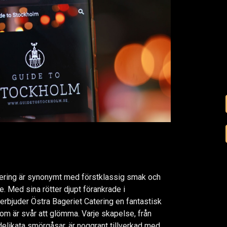
tering är synonymt med förstklassig smak och
. Med sina rötter djupt förankrade i
erbjuder Östra Bageriet Catering en fantastisk
m är svår att glömma. Varje skapelse, från
 delikata smörgåsar, är noggrant tillverkad med