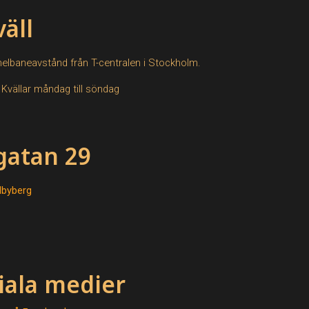
äll​
nelbaneavstånd från T-centralen i Stockholm.
 Kvällar måndag till söndag
gatan 29
dbyberg
iala medier