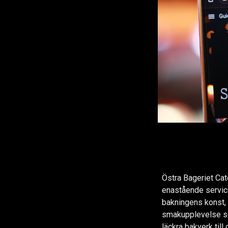
Östra Bageriet Ca
enastående service
bakningens konst, 
smakupplevelse so
läckra bakverk till