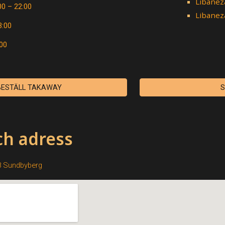
Libanez
00 – 22:00
Libanez
3:00
:00
BESTÄLL TAKAWAY
S
ch adress
8 Sundbyberg