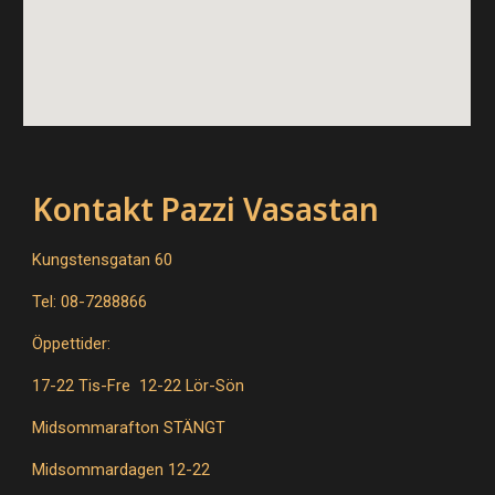
Kontakt Pazzi Vasastan
Kungstensgatan 60
Tel: 08-7288866
Öppettider:
17-22 Tis-Fre 12-22 Lör-Sön
Midsommarafton STÄNGT
Midsommardagen 12-22