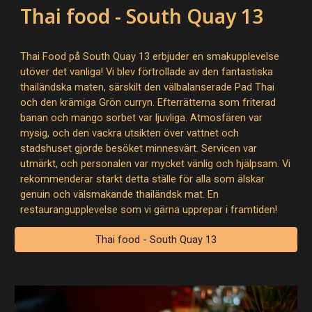
Thai food - South Quay 13
Thai Food på South Quay 13 erbjuder en smakupplevelse
utöver det vanliga! Vi blev förtrollade av den fantastiska
thailändska maten, särskilt den välbalanserade Pad Thai
och den krämiga Grön curryn. Efterrätterna som friterad
banan och mango sorbet var ljuvliga. Atmosfären var
mysig, och den vackra utsikten över vattnet och
stadshuset gjorde besöket minnesvärt. Servicen var
utmärkt, och personalen var mycket vänlig och hjälpsam. Vi
rekommenderar starkt detta ställe för alla som älskar
genuin och välsmakande thailändsk mat. En
restaurangupplevelse som vi gärna upprepar i framtiden!
Thai food - South Quay 13