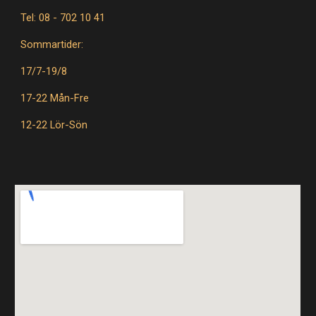
Tel: 08 - 702 10 41
Sommartider:
17/7-19/8
17-22 Mån-Fre
12-22 Lör-Sön