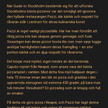
När Guide to Stockholm bestämde sig för att utforska
Stockholms bästa pizzerior var det omöjligt att ignorera
den hyllade restaurangen Pazzi, där kärlek och respekt för
råvaran står i centrum för deras kulinariska konst.
Pazzi är inget vanligt pizzaställe. Här har man förstått att
riktig pizza inte kan skapas genom genvägar och fusk.
Visserligen kan deras pizzor kosta lite mer, men varje tugga
avslöjar hemligheten bakom deras framgång – en stor
portion kärlek och en djup respekt för råvarorna.
Det börjar med mjölet, inget mindre än det berömda
Caputo-mjölet från Neapel, som anses vara det bästa
pizzamjölet i världen. Med detta fina mjöl kalljäser degen i
hela 72 timmar innan den blir en pizza och gräddas i den
uppvärmda stenugnen vid extrema 450 grader, på bara max
två minuter. Resultatet? En pizzadeg som är krispig och full
av smaker.
På detta vis görs pizza i Neapel, och Pazzi har tagit denna
tradition till sitt hjärta och vidare till gästernas tallrikar.