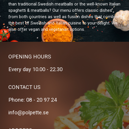
than traditional Swedish meatballs or the well-known Italian
spaghetti & meatballs? Our menu offers classic dishes
from both countries as well as fusion dishes that combine
the best of Swedish and Italian cuisine to your delight. We
also offer vegan and vegetarian options.
OPENING HOURS
Every day 10.00 - 22.30
CONTACT US
Phone: 08 - 20 97 24
info@polpette.se