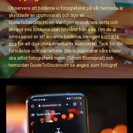
Observera att bilderna vi fotograferat på
vår hemsida är
skyddade av upphovsrätt och ägs av
GuideToStockholm.se. Vänligen respektera detta och
använd inte bilderna utan tillstånd från oss. Om du är
intresserad av att använda bilderna, vänligen
kontakta
oss
för att diskutera eventuella licensavtal. Tack för din
förståelse och samarbete. Om ni publicerar våra bilder
ska alltid fotografens namn (Simon Blomqvist) och
hemsidan GuideToStockholm.se anges som fotograf.