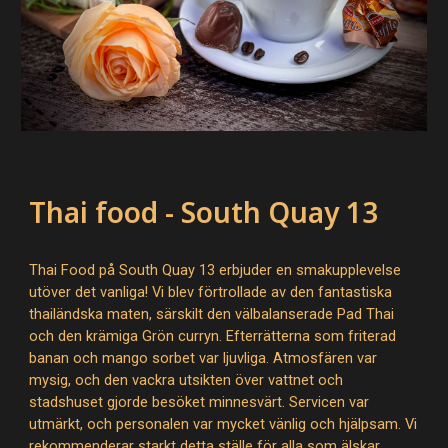
Thai food - South Quay 13
Thai Food på South Quay 13 erbjuder en smakupplevelse
utöver det vanliga! Vi blev förtrollade av den fantastiska
thailändska maten, särskilt den välbalanserade Pad Thai
och den krämiga Grön curryn. Efterrätterna som friterad
banan och mango sorbet var ljuvliga. Atmosfären var
mysig, och den vackra utsikten över vattnet och
stadshuset gjorde besöket minnesvärt. Servicen var
utmärkt, och personalen var mycket vänlig och hjälpsam. Vi
rekommenderar starkt detta ställe för alla som älskar