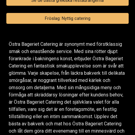
Se de bästa grekiska restaurangerna
Fröslag: Nyttig catering
Östra Bageriet Catering är synonymt med förstklassig
smak och enastående service. Med sina rötter djupt
förankrade i bakningens konst, erbjuder Östra Bageriet
Catering en fantastisk smakupplevelse som är svår att
glömma. Varje skapelse, från läckra bakverk till delikata
smörgåsar, är noggrant tillverkad med kärlek och
omsorg om detaljerna. Med sin mångsidiga meny och
förmåga att skräddarsy lösningar efter kundens behov,
är Östra Bageriet Catering det självklara valet för alla
tillfällen, vare sig det är en företagsmöte, en festlig
tillställning eller en intim sammankomst. Upplev det
bästa av bakverk och mat hos Östra Bageriet Catering
och låt dem göra ditt evenemang till en minnesvärd och