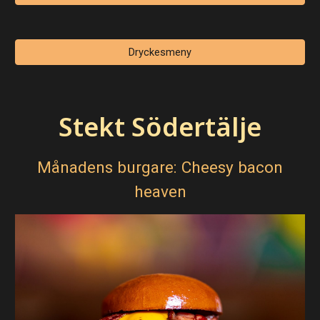
Dryckesmeny
Stekt Södertälje
Månadens burg
are: Cheesy bacon
heaven