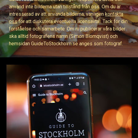
använd inte bilderna utan tillstånd från oss. Om du är
intresserad av att använda bilderna, vänligen
kontakta
oss
för att diskutera eventuella licensavtal. Tack för din
förståelse och samarbete. Om ni publicerar våra bilder
ska alltid fotografens namn (Simon Blomqvist) och
hemsidan GuideToStockholm.se anges som fotograf.