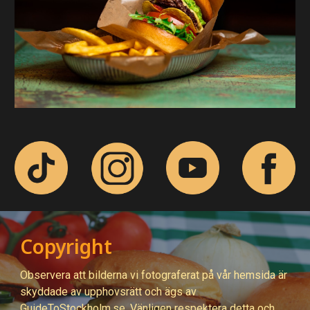
Copyright
Observera att bilderna vi fotograferat på
vår hemsida är
skyddade av upphovsrätt och ägs av
GuideToStockholm.se. Vänligen respektera detta och