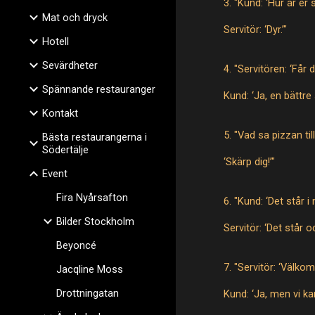
3. "Kund: ‘Hur är er 
Mat och dryck
Servitör: ‘Dyr.’"
Hotell
Sevärdheter
4. "Servitören: ‘Får 
Spännande restauranger
Kund: ‘Ja, en bättre 
Kontakt
5. "Vad sa pizzan til
Bästa restaurangerna i
Södertälje
‘Skärp dig!’"
Event
Fira Nyårsafton
6. "Kund: ‘Det står 
Bilder Stockholm
Servitör: ‘Det står o
Beyoncé
7. "Servitör: ‘Välko
Jacqline Moss
Drottningatan
Kund: ‘Ja, men vi ka