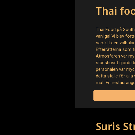
Thai fo
Thai Food på South
vanliga! Vi blev för
särskilt den välbal
Efterrätterna som f
Atmosfären var mysi
stadshuset gjorde b
personalen var myc
detta ställe för al
mat. En restaurangu
Suris S