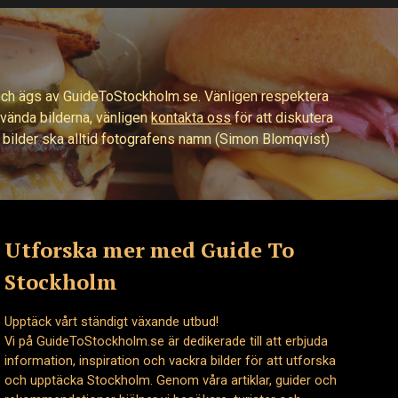
och ägs av GuideToStockholm.se. Vänligen respektera
använda bilderna, vänligen
kontakta oss
för att diskutera
a bilder ska alltid fotografens namn (Simon Blomqvist)
Utforska mer med Guide To
Stockholm
Upptäck vårt ständigt växande utbud!
Vi på GuideToStockholm.se är dedikerade till att erbjuda
information, inspiration och vackra bilder för att utforska
och upptäcka Stockholm. Genom våra artiklar, guider och