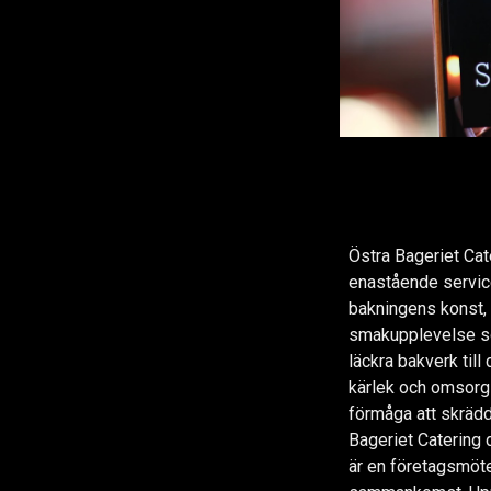
Östra Bageriet Ca
enastående service
bakningens konst, 
smakupplevelse so
läckra bakverk till
kärlek och omsorg
förmåga att skrädd
Bageriet Catering de
är en företagsmöte, 