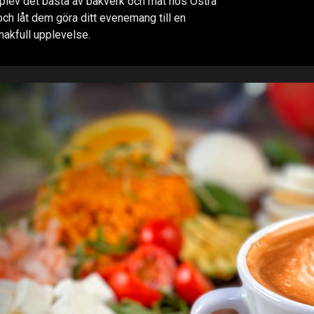
ev det bästa av bakverk och mat hos Östra
och låt dem göra ditt evenemang till en
akfull upplevelse.