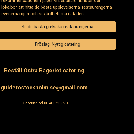
rekommendationer hjälper vi besökare, turister och
lokalbor att hitta de bästa upplevelserna, restaurangerna,
evenemangen och sevärdheterna i staden.
Se de bästa grekiska restaurangerna
Fröslag: Nyttig catering
Beställ
Östra Bageriet catering
guidetostockholm.se@gmail.com
Catering t
el 08 400 20 620