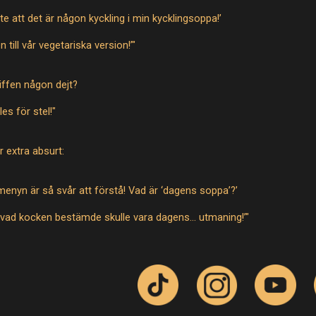
nte att det är någon kyckling i min kycklingsoppa!’
 till vår vegetariska version!’"
biffen någon dejt?
les för stel!"
r extra absurt:
 menyn är så svår att förstå! Vad är ‘dagens soppa’?’
 är vad kocken bestämde skulle vara dagens… utmaning!’"