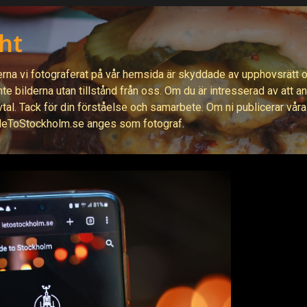
ht
erna vi fotograferat på
vår hemsida är skyddade av upphovsrätt 
te bilderna utan tillstånd från oss. Om du är intresserad av att 
vtal. Tack för din förståelse och samarbete. Om ni publicerar vår
deToStockholm.se anges som fotograf.