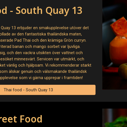
od - South Quay 13
 Quay 13 erbjuder en smakupplevelse utöver det
trollade av den fantastiska thailändska maten,
anserade Pad Thai och den krämiga Grön curryn.
riterad banan och mango sorbet var ljuvliga.
g, och den vackra utsikten över vattnet och
esöket minnesvärt. Servicen var utmärkt, och
ket vänlig och hjälpsam. Vi rekommenderar starkt
la som älskar genuin och välsmakande thailändsk
pplevelse som vi gärna upprepar i framtiden!
Thai food - South Quay 13
treet Food