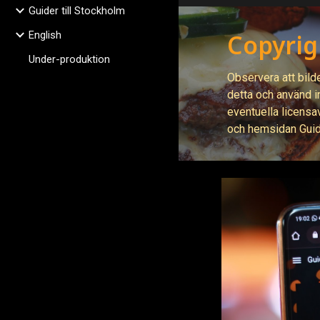
Guider till Stockholm
English
Copyrig
Under-produktion
Observera att bild
detta och använd in
eventuella licensa
och hemsidan Gui