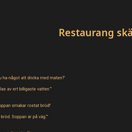
ip to main content
Skip to navigat
Restaurang sk
l du ha något att dricka med maten?’
las av ert billigaste vatten.’"
soppan smakar rostat bröd!’
t bröd. Soppan är på väg.’"