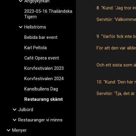
Ängbykyrkan
8. "Kund: ‘Jag tror i
2023-05-16 Thailändska
Tigern
Servitör: ‘Välkommen
Hellströms
9. "Varför fick inte 
Bebida bar event
Karl Peltola
För att den var allde
Café Opera event
Och ett sista som ä
Korvfestivalen 2023
Korvfestivalen 2024
10. "Kund: ‘Den här
Kanelbullens Dag
Servitör: ‘Tja, det
Restaurang skämt
Julbord
Restauranger vi minns
Menyer