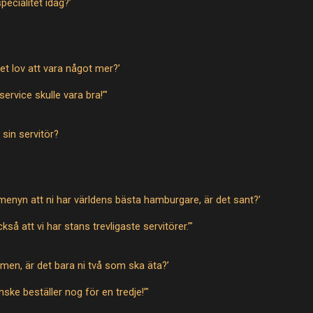
specialitet idag?’
det lov att vara något mer?’
service skulle vara bra!’"
l sin servitör?
i menyn att ni har världens bästa hamburgare, är det sant?’
ckså att vi har stans trevligaste servitörer.’"
mmen, är det bara ni två som ska äta?’
nske beställer nog för en tredje!’"