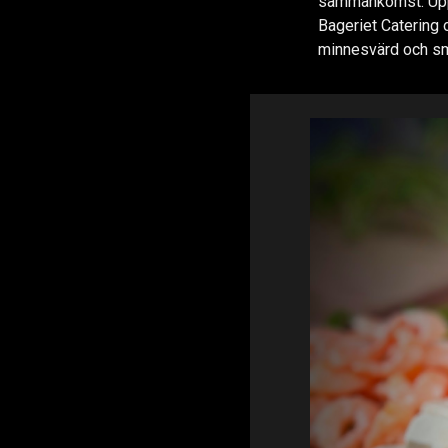
sammankomst. Uppl
Bageriet Catering 
minnesvärd och sm